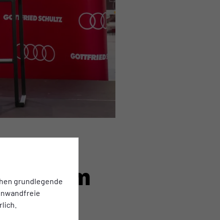
effen im
chen grundlegende
einwandfreie
lich.