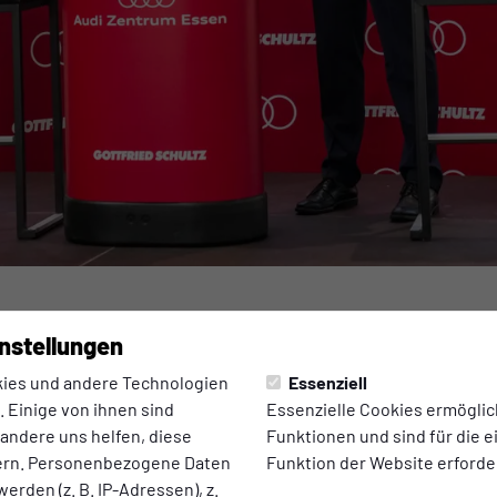
nstellungen
6:07 Uhr
|
Axel Schulten
des ETB-Sponsorentr
ies und andere Technologien
Essenziell
 Einige von ihnen sind
Essenzielle Cookies ermögli
 andere uns helfen, diese
Funktionen und sind für die 
rum Essen
ern. Personenbezogene Daten
Funktion der Website erforder
erden (z. B. IP-Adressen), z.