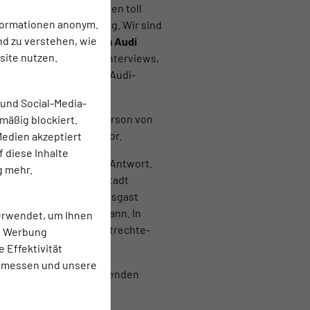
 Sponsorentreffen in den toll
nformationen anonym.
und ein riesiger Erfolg. Wir sind
nd zu verstehen, wie
uns ganz herzlich beim Audi
ite nutzen.
Neben interessanten Interviews,
ahrt mit den neuesten Audi-
 und Social-Media-
 Danach kam dann in Person von
mäßig blockiert.
i Zentrum Essen kurz vor.
edien akzeptiert
f diese Inhalte
xel Schulten Rede und Antwort.
g mehr.
nd Bäderbetriebe der Stadt
 interviewte auch Impulsgast
ensives Networking begann. In
erwendet, um Ihnen
ner Tätigkeit beim Sportrechte-
te Werbung
fL Osnabrück.
e Effektivität
 messen und unsere
orentreffen in der kommenden