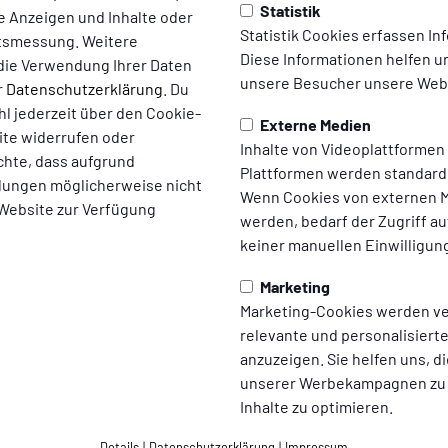
Statistik
hön für ein hervorragendes ETB-Sponsorentreffen. Das gestrige
te Anzeigen und Inhalte oder
Statistik Cookies erfassen I
seres Premium-Partners Audi Zentrum Essen war absolut klasse 
ltsmessung. Weitere
Diese Informationen helfen u
 120 Gäste bei der Veranstaltung begrüßen durften.
Wir bedanken 
die Verwendung Ihrer Daten
unsere Besucher unsere Webs
gelungenen Abend und die überragenden Gastgeber-Qualitäten!
r
Datenschutzerklärung
. Du
rischenden Getränken konnten die ETB-Gäste auch eine Probef
l jederzeit über den Cookie-
Externe Medien
ite widerrufen oder
Inhalte von Videoplattformen
chte, dass aufgrund
 Weiß und Günther Oberholz eröffneten den kurzweiligen Abend.
Plattformen werden standard
ellungen möglicherweise nicht
ürlich erst einmal unser Gastgeber zu Wort, und stellte das Aud
Wenn Cookies von externen M
 Website zur Verfügung
werden, bedarf der Zugriff au
rtliche Leiter Jürgen Lucas im Interview ETB-Pressesprecher A
keiner manuellen Einwilligun
sherr und neuer Vorsitzender des Ausschusses für die Sport- u
m die Sportstadt Essen am Mikrofon von Günther Oberholz. „Obi“
Marketing
sich die zahlreichen Gäste mit exquisitem Essen stärkten und int
Marketing-Cookies werden v
rof. Dr. Michael Welling unter anderem von seinem Studium, sei
relevante und personalisier
n Vorstandstätigkeiten bei Rot-Weiss Essen und aktuell beim V
anzuzeigen. Sie helfen uns, di
unserer Werbekampagnen zu
 gefallen hat, und freuen uns schon auf das nächste ETB-Spons
Inhalte zu optimieren.
Details
|
Datenschutzerklärung
|
Impressum