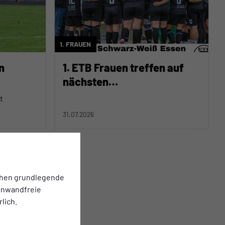
1. FRAUEN
n
1. ETB Frauen treffen auf
nächsten
Landesligaaufsteiger
t
31.07.2026
chen grundlegende
einwandfreie
lich.