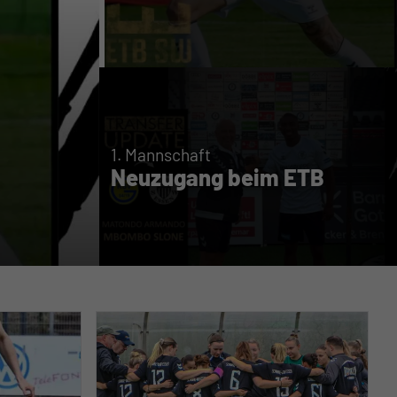
Neuzugang b
1. Mannschaft
1. Mannschaft
-
05.08.2026
Neuzugang beim ETB
Weiterlesen...