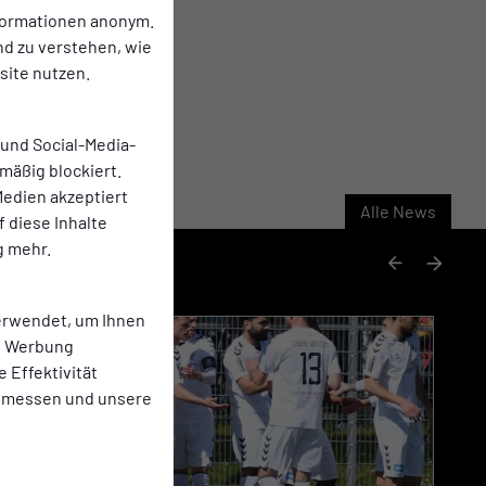
nformationen anonym.
nd zu verstehen, wie
ite nutzen.
 und Social-Media-
mäßig blockiert.
edien akzeptiert
Alle News
f diese Inhalte
g mehr.
erwendet, um Ihnen
te Werbung
e Effektivität
 messen und unsere