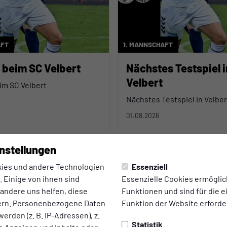
AFT
1. MANNSCHAFT
g beim SC Velbert
Nächstes Testspiel i
Velbert
eim SC Velbert
Nächstes Testspiel in Velber
01.08.2026
nstellungen
ies und andere Technologien
Essenziell
 Einige von ihnen sind
Essenzielle Cookies ermögli
 andere uns helfen, diese
Funktionen und sind für die 
ern. Personenbezogene Daten
Funktion der Website erforder
erden (z. B. IP-Adressen), z.
Statistik