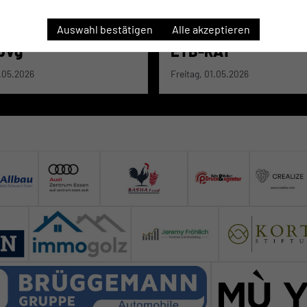
HAFT
1. MANNSCHAFT
Auswahl bestätigen
Alle akzeptieren
pVg
ETB-RAT
7.05.2026
Freitag, 01.05.2026