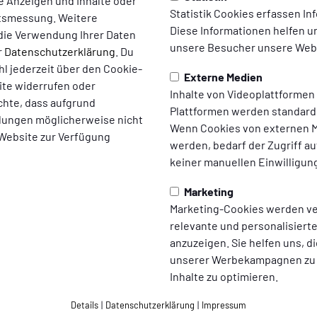
te Anzeigen und Inhalte oder
Statistik Cookies erfassen I
ltsmessung. Weitere
Diese Informationen helfen u
die Verwendung Ihrer Daten
tner
unsere Besucher unsere Webs
r
Datenschutzerklärung
. Du
Partner am Uhlenkrug
l jederzeit über den Cookie-
Externe Medien
ite widerrufen oder
Inhalte von Videoplattformen
chte, dass aufgrund
Plattformen werden standard
ellungen möglicherweise nicht
Wenn Cookies von externen M
 Website zur Verfügung
werden, bedarf der Zugriff au
keiner manuellen Einwilligun
Marketing
Marketing-Cookies werden v
relevante und personalisier
anzuzeigen. Sie helfen uns, di
unserer Werbekampagnen zu
Inhalte zu optimieren.
Details
|
Datenschutzerklärung
|
Impressum