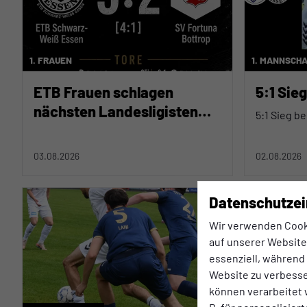
1. FRAUEN
1. MANNSCH
ETB Frauen schlagen
5:1 Sie
nächsten Landesligisten
5:1 Sieg b
mit 5:2
03.08.2026
02.08.2026
Datenschutzei
Wir verwenden Cook
auf unserer Website.
essenziell, während
Website zu verbess
können verarbeitet w