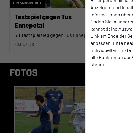
B. für personalisier
1. MANNSCHAFT
SPONSOREN
Anzeigen- und Inha
Informationen über 
Testspiel gegen Tus
Top Par
finden Sie in unsere
Ennepetal
NeuerTop 
kannst deine Auswah
5:1 Testspielsieg gegen Tus Ennepetal
Link am Ende der Se
anpassen. Bitte bea
30.07.2026
30.07.2026
individueller Einst
alle Funktionen der
stehen.
FOTOS