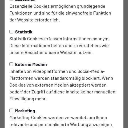
Essenzielle Cookies ermöglichen grundlegende
Trainingszeiten
Funktionen und sind für die einwandfreie Funktion
der Website erforderlich.
MO.
16:30 - 18:00 Uhr
Statistik
MI.
16:30 - 18:00 Uhr
Statistik Cookies erfassen Informationen anonym.
Diese Informationen helfen und zu verstehen, wie
DO.
16:30 - 18:00 Uhr
unsere Besucher unsere Website nutzen.
Externe Medien
Trainer
Inhalte von Videoplattformen und Social-Media-
Plattformen werden standardmäßig blockiert. Wenn
Cookies von externen Medien akzeptiert werden,
Selcuk Acar
bedarf der Zugriff auf diese Inhalte keiner manuellen
Trainer
Einwilligung mehr.
Marketing
E-Mail
Marketing-Cookies werden verwendet, um Ihnen
relevante und personalisierte Werbung anzuzeigen.