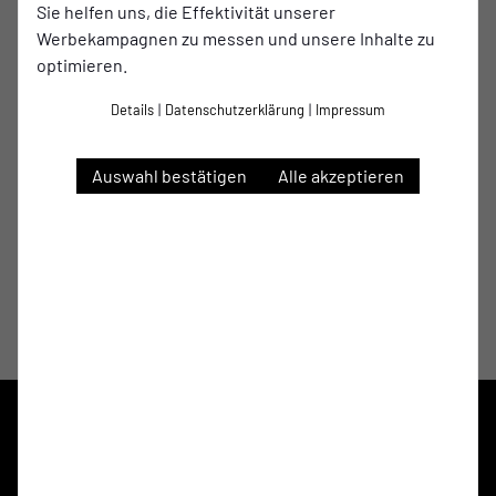
E-Mail
Sie helfen uns, die Effektivität unserer
Werbekampagnen zu messen und unsere Inhalte zu
optimieren.
Stephan Hooge
Details
|
Datenschutzerklärung
|
Impressum
Co-Trainer
Auswahl bestätigen
Alle akzeptieren