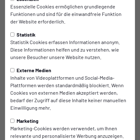
Essenzielle Cookies ermöglichen grundlegende
Trainingszeiten
Funktionen und sind für die einwandfreie Funktion
der Website erforderlich.
DI.
18:00 - 19:30 Uhr
Statistik
Uhlenkrug-Kunstrasenplatz
Statistik Cookies erfassen Informationen anonym.
DO.
18:00 - 19:30 Uhr
Diese Informationen helfen und zu verstehen, wie
Uhlenkrug-Kunstrasenplatz
unsere Besucher unsere Website nutzen.
FR.
19:30 - 21:00 Uhr
Externe Medien
Uhlenkrug-Kunstrasenplatz
Inhalte von Videoplattformen und Social-Media-
Plattformen werden standardmäßig blockiert. Wenn
Trainer
Cookies von externen Medien akzeptiert werden,
bedarf der Zugriff auf diese Inhalte keiner manuellen
Einwilligung mehr.
Luca Kattenbusch
Trainer
Marketing
Marketing-Cookies werden verwendet, um Ihnen
relevante und personalisierte Werbung anzuzeigen.