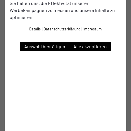
Unsere Fußballabteilung blickt bereits auf über 120
Sie helfen uns, die Effektivität unserer
Jahre Tradition zurück und stellte nicht zuletzt die
Werbekampagnen zu messen und unsere Inhalte zu
Weichen für die erfolgreichen Karrieren von Oliver
optimieren.
Bierhoff und Jens Lehmann. Den größten Erfolg der
Vereinsgeschichte feierten wir mit dem DFB-Pokalsieg
Details
|
Datenschutzerklärung
|
Impressum
1959.
Auswahl bestätigen
Alle akzeptieren
Um auch in Zukunft erfolgreich im Fußballgeschäft
bestehen zu können, setzt unser Fußballverein
besonders auf die Nachwuchsförderung! Schon die
Kleinsten können bei uns ihre ersten Kicker-
Erfahrungen sammeln und mit Teams in den U9- bis
U19-Ligen sind wir im Nachwuchsbereich bestens
aufgestellt. Dabei kommt uns vor allem auch die
Kooperation mit dem Stadtnachbarn Rot-Weiss Essen
zugute.
Schauen Sie doch einfach mal vorbei und fiebern Sie
live bei einem Spiel des ETB mit! Dabei können Sie sich