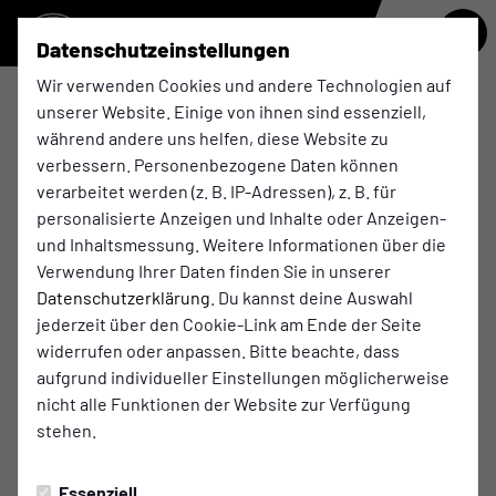
Datenschutzeinstellungen
Wir verwenden Cookies und andere Technologien auf
Der Fußballverein im Essener
unserer Website. Einige von ihnen sind essenziell,
während andere uns helfen, diese Website zu
Süden
verbessern. Personenbezogene Daten können
verarbeitet werden (z. B. IP-Adressen), z. B. für
Essen steht für Bergbau, Zechenkultur, Kumpel und
personalisierte Anzeigen und Inhalte oder Anzeigen-
Malocher. Aber auch für erfolgreichen Strukturwandel
und Inhaltsmessung. Weitere Informationen über die
und den Aufstieg zur Industriemetropole. Und
Verwendung Ihrer Daten finden Sie in unserer
natürlich für Fußball. Denn was wäre eine echte
Datenschutzerklärung
. Du kannst deine Auswahl
Ruhrpottmetropole ohne traditionsreichen
jederzeit über den Cookie-Link am Ende der Seite
Fußballverein?
widerrufen oder anpassen. Bitte beachte, dass
aufgrund individueller Einstellungen möglicherweise
Beheimatet im Essener Süden, ist die 1. Mannschaft
nicht alle Funktionen der Website zur Verfügung
des ETB aktuell in der Oberliga Niederrhein vertreten.
stehen.
Gespielt wird im altehrwürdigen Uhlenkrugstadion,
das ca. 10.000 Zuschauer fasst und neben Stehplätzen
auch eine überdachte Tribüne aufweist.
Essenziell