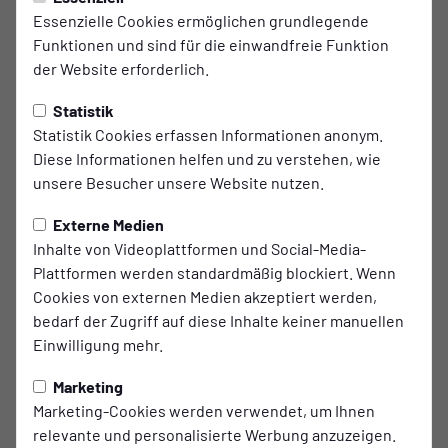
Essenzielle Cookies ermöglichen grundlegende
Funktionen und sind für die einwandfreie Funktion
ETB SCHWARZ WEISS ESSEN
der Website erforderlich.
ABTEILUNG FUSSBALL E.V.
Statistik
Statistik Cookies erfassen Informationen anonym.
Das Video wird erst nach dem Klick von
Diese Informationen helfen und zu verstehen, wie
YouTube geladen und abgespielt. Dazu baut
unsere Besucher unsere Website nutzen.
dein Browser eine direkte Verbindung zu den
YouTube-Servern auf. Mehr Informationen
Externe Medien
kannst du unserer Datenschutzerklärung
Inhalte von Videoplattformen und Social-Media-
entnehmen.
Plattformen werden standardmäßig blockiert. Wenn
Cookies von externen Medien akzeptiert werden,
Video laden
bedarf der Zugriff auf diese Inhalte keiner manuellen
Einwilligung mehr.
Der Fußballverein mit Tradition
Marketing
seit 1900
Marketing-Cookies werden verwendet, um Ihnen
relevante und personalisierte Werbung anzuzeigen.