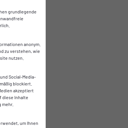
chen grundlegende
einwandfreie
lich.
nformationen anonym.
nd zu verstehen, wie
ite nutzen.
 und Social-Media-
mäßig blockiert.
edien akzeptiert
f diese Inhalte
g mehr.
erwendet, um Ihnen