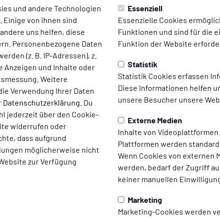
ies und andere Technologien
Essenziell
 Einige von ihnen sind
Essenzielle Cookies ermögli
 andere uns helfen, diese
Funktionen und sind für die 
ern. Personenbezogene Daten
Funktion der Website erforder
erden (z. B. IP-Adressen), z.
Statistik
te Anzeigen und Inhalte oder
Statistik Cookies erfassen I
ltsmessung. Weitere
Diese Informationen helfen u
die Verwendung Ihrer Daten
unsere Besucher unsere Webs
r
Datenschutzerklärung
. Du
l jederzeit über den Cookie-
Externe Medien
ite widerrufen oder
Inhalte von Videoplattformen
*
chte, dass aufgrund
.
Plattformen werden standard
ellungen möglicherweise nicht
Wenn Cookies von externen M
 Website zur Verfügung
werden, bedarf der Zugriff au
keiner manuellen Einwilligun
Marketing
Marketing-Cookies werden v