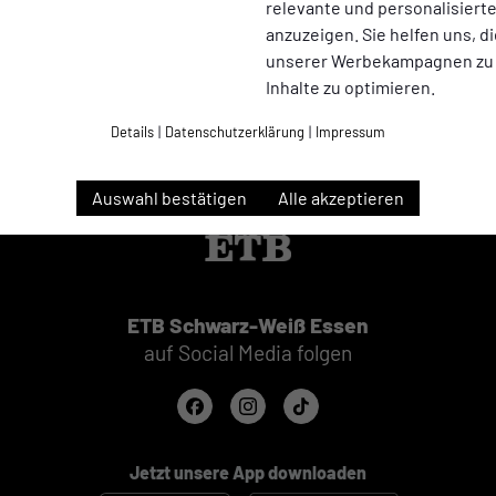
relevante und personalisier
anzuzeigen. Sie helfen uns, di
unserer Werbekampagnen zu
Inhalte zu optimieren.
Details
|
Datenschutzerklärung
|
Impressum
Auswahl bestätigen
Alle akzeptieren
ETB Schwarz-Weiß Essen
auf Social Media folgen
Jetzt unsere App downloaden