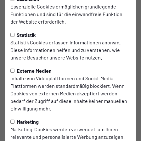
ETB-Saisonabschluss am
Essenzielle Cookies ermöglichen grundlegende
Funktionen und sind für die einwandfreie Funktion
Uhlenkrug
der Website erforderlich.
Am letzten Spieltag der Saison 2025/26 in der Oberliga
Statistik
Niederrhein empfängt der ETB Schwarz-Weiß Essen den
Statistik Cookies erfassen Informationen anonym.
TSV Meerbusch im heimischen Uhlenkrug-Stadion –
Diese Informationen helfen und zu verstehen, wie
powered by Helmut Reiter GmbH – zum Saisonfinale.
unsere Besucher unsere Website nutzen.
Nachdem die „Schwatten“ zuletzt zwei Heimniederlagen
hintereinander hinnehmen mussten, möchten sie sich
Externe Medien
natürlich mit einem Heimsieg von ihren treuen Anhängern
Inhalte von Videoplattformen und Social-Media-
in die Sommerpause verabschieden. Das Spiel wird um 15
Plattformen werden standardmäßig blockiert. Wenn
Uhr am Uhlenkrug angepfiffen.
Cookies von externen Medien akzeptiert werden,
bedarf der Zugriff auf diese Inhalte keiner manuellen
Die Meerbuscher haben drei Punkte Vorsprung vor dem
Einwilligung mehr.
ETB und liegen auf Platz sechs der Oberligatabelle. Mit
einem Heimsieg würden die Schwarz-Weißen an ihnen
Marketing
vorbeiziehen. In den bisher 16 ausgetragenen
Marketing-Cookies werden verwendet, um Ihnen
Auswärtspartien konnten sie fünf Siege und drei
relevante und personalisierte Werbung anzuzeigen.