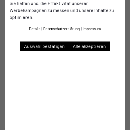
Unentschieden in dieser Spielzeit holen. Trainiert wird der
Sie helfen uns, die Effektivität unserer
TSV Meerbusch von Marc Roch, der das Amt im März von
Werbekampagnen zu messen und unsere Inhalte zu
Marcel Winkens übernommen hat, der nach fünf Siegen in
optimieren.
Folge überraschend zurückgetreten war. Der 57-jährige
Roch ist seit 2024 in der TSV-Nachwuchsabteilung tätig.
Details
|
Datenschutzerklärung
|
Impressum
„Wir wollen uns im letzten Spiel der Saison noch einmal
Auswahl bestätigen
Alle akzeptieren
vernünftig präsentieren. Unsere Heimbilanz ist in dieser
Spielzeit wirklich nicht gut und wir wollen sie durch einen
Dreier am Sonntag ein bisschen verbessern. Wir wollen uns
natürlich gegen Meerbusch mit einer guten Partie von den
ETB-Anhängern verabschieden. Mit einem Sieg würden wir
mindestens einen Platz in der Tabelle klettern. Durch eine
Niederlage könnten wir uns tabellarisch verschlechtern,
und das möchten wir absolut nicht. Wir haben viele
Ausfälle, wollen aber trotzdem ein gutes Heimspiel
abliefern“, sagt ETB-Coach Björn Matzel über das
Saisonfinale.
(AS)