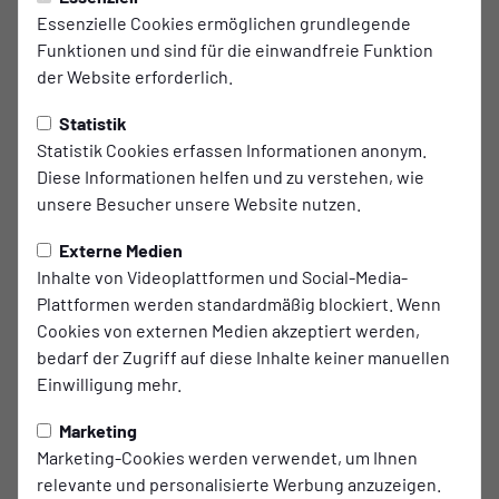
Justus Becker kehrt zum
Essenzielle Cookies ermöglichen grundlegende
Funktionen und sind für die einwandfreie Funktion
Uhlenkrug zurück
der Website erforderlich.
Der Fußballoberligist ETB Schwarz-Weiß Essen wird zur
Statistik
kommenden Saison Youngster Justus Becker wieder in
Statistik Cookies erfassen Informationen anonym.
seinen Reihen begrüßen. Das 19-jährige ETB-
Diese Informationen helfen und zu verstehen, wie
Eigengewächs kam für die „Schwatten“ in der Hinrunde auf
unsere Besucher unsere Website nutzen.
drei Kurzeinsätze in der Oberliga Niederrhein und einen
Einsatz im Niederrheinpokal. In der Winterpause wurde er
Externe Medien
dann an den SC Werden-Heidhausen ausgeliehen, um in
Inhalte von Videoplattformen und Social-Media-
der Rückrunde Spielpraxis in der Landesliga sammeln zu
Plattformen werden standardmäßig blockiert. Wenn
können. Bisher stand er dort in allen zwölf ausgetragenen
Cookies von externen Medien akzeptiert werden,
Meisterschaftsspielen in der Startformation und konnte
bedarf der Zugriff auf diese Inhalte keiner manuellen
sich entsprechend weiterentwickeln. Zur neuen Spielzeit
Einwilligung mehr.
2026/27 gehört Justus Becker dann wieder dem ETB-
Oberligakader an.
Marketing
Marketing-Cookies werden verwendet, um Ihnen
„Ich freue mich im kommenden Sommer wieder beim ETB
relevante und personalisierte Werbung anzuzeigen.