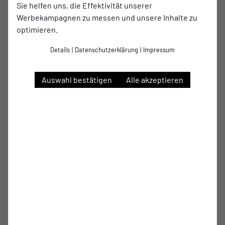
spielen zu dürfen. Vorab möchte ich mich aber beim SCWH
Sie helfen uns, die Effektivität unserer
bedanken. Vor allem bei Trainer Danny Konietzko, der mir
Werbekampagnen zu messen und unsere Inhalte zu
das Vertrauen geschenkt hat. Somit konnte ich Spielpraxis
optimieren.
und Erfahrungen sammeln, die für mich und meine Karriere
sehr wichtig sind. Nun möchte ich daran anknüpfen und die
Details
|
Datenschutzerklärung
|
Impressum
gesammelte Spielpraxis zum ETB mitbringen. Am
Uhlenkrug möchte ich mich weiter verbessern und weitere
Auswahl bestätigen
Alle akzeptieren
Erfahrungen sammeln. Ich erhoffe mir, dass ich der
Mannschaft beim Erreichen der Ziele weiterhelfen kann
und dass wir einen starken Zusammenhalt bilden“, freut
sich Justus Becker auf seine erneute Zeit zum ETB.
Günther Oberholz, zweiter Vorsitzender der Schwarz-
Weißen sagt über seinen Rückkehrer: „Justus war an den
Landesligisten SC Werden-Heidhausen für die Rückrunde
ausgeliehen worden. Dort konnte er in seinem ersten
Seniorenjahr die nötige Spielpraxis und mehr Spielzeiten
bekommen, und kehrt nun zum Uhlenkrug zurück. Aufgrund
seiner Weiterentwicklung sind wir überzeugt, dass er in