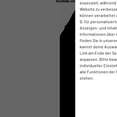
Ausbau und Fassade e.K., BASHA
essenziell, während
Website zu verbess
können verarbeitet w
B. für personalisier
Anzeigen- und Inha
Informationen über 
finden Sie in unsere
kannst deine Auswah
Link am Ende der Se
anpassen. Bitte bea
individueller Einst
alle Funktionen der
stehen.