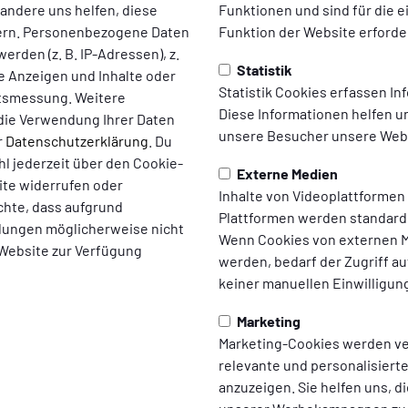
 Food, HAUCK Aufzüge und Interliving Rehmann.
 andere uns helfen, diese
Funktionen und sind für die 
ern. Personenbezogene Daten
Funktion der Website erforder
erden (z. B. IP-Adressen), z.
Statistik
te Anzeigen und Inhalte oder
Statistik Cookies erfassen I
ltsmessung. Weitere
Diese Informationen helfen u
die Verwendung Ihrer Daten
unsere Besucher unsere Webs
r
Datenschutzerklärung
. Du
l jederzeit über den Cookie-
Externe Medien
ite widerrufen oder
Inhalte von Videoplattformen
chte, dass aufgrund
Plattformen werden standard
ellungen möglicherweise nicht
Wenn Cookies von externen M
 Website zur Verfügung
werden, bedarf der Zugriff au
keiner manuellen Einwilligun
Marketing
Marketing-Cookies werden v
relevante und personalisier
anzuzeigen. Sie helfen uns, di