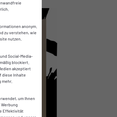
einwandfreie
lich.
nformationen anonym.
nd zu verstehen, wie
ite nutzen.
 und Social-Media-
mäßig blockiert.
edien akzeptiert
f diese Inhalte
g mehr.
erwendet, um Ihnen
te Werbung
e Effektivität