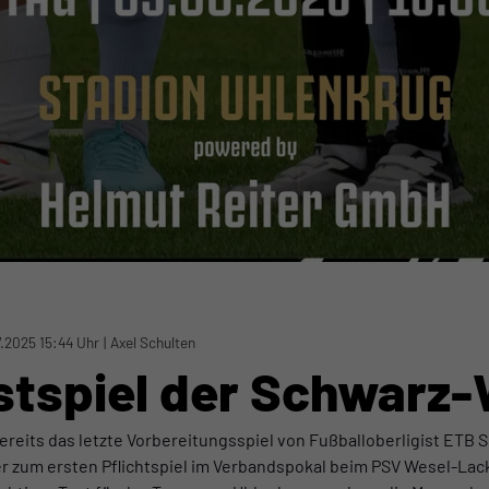
.2025 15:44 Uhr
|
Axel Schulten
stspiel der Schwarz
eits das letzte Vorbereitungsspiel von Fußballoberligist ETB 
er zum ersten Pflichtspiel im Verbandspokal beim PSV Wesel-La