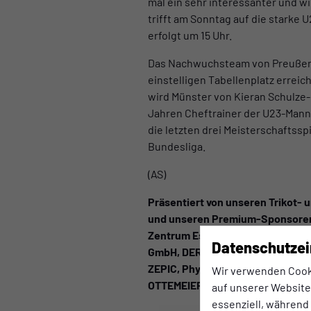
mal ein sehr interessanter und w
trifft am Sonntag auf die starke
erfolgt um 15 Uhr.
Das Nachwuchsteam von Preußen Mü
einstelligen Tabellenplatz erreic
wird Münster von Kieran Schulze-M
Jahren Cheftrainer der U23-Manns
die letzten drei Meisterschaftsspi
Bundesliga.
(AS)
Präsentiert von unseren Trikot-
und unseren Premium-Sponsore
Zentrum Essen, Sparkasse Essen
Datenschutzei
GmbH, DERPART Gemar Reisebüro,
ZEPIC, Physiotherapie PHILLIP 
Wir verwenden Cook
OTTEMEIER Ausbau und Fassade e.
auf unserer Website.
essenziell, während