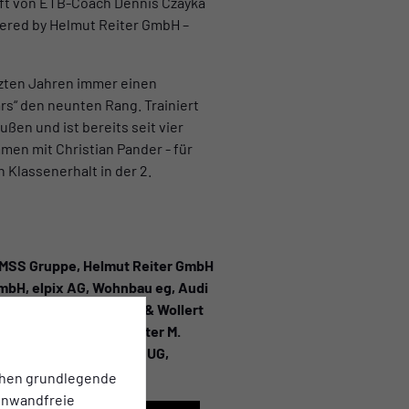
aft von ETB-Coach Dennis Czayka
wered by Helmut Reiter GmbH –
tzten Jahren immer einen
rs“ den neunten Rang. Trainiert
ßen und ist bereits seit vier
men mit Christian Pander - für
n Klassenerhalt in der 2.
 MSS Gruppe, Helmut Reiter GmbH
H, elpix AG, Wohnbau eg, Audi
H, MÙ YÌ GmbH, Bolte & Wollert
en GmbH, Raumausstatter M.
BSCH, Fassadenretter UG,
chen grundlegende
einwandfreie