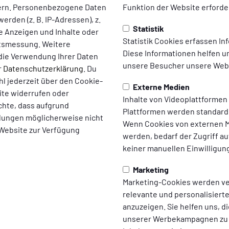
ern. Personenbezogene Daten
Funktion der Website erforder
erden (z. B. IP-Adressen), z.
Statistik
te Anzeigen und Inhalte oder
Statistik Cookies erfassen I
ltsmessung. Weitere
Diese Informationen helfen u
die Verwendung Ihrer Daten
unsere Besucher unsere Webs
r
Datenschutzerklärung
. Du
l jederzeit über den Cookie-
Externe Medien
ite widerrufen oder
Inhalte von Videoplattformen
chte, dass aufgrund
Plattformen werden standard
ellungen möglicherweise nicht
Wenn Cookies von externen M
 Website zur Verfügung
werden, bedarf der Zugriff au
keiner manuellen Einwilligun
Marketing
Marketing-Cookies werden v
relevante und personalisier
anzuzeigen. Sie helfen uns, di
unserer Werbekampagnen zu