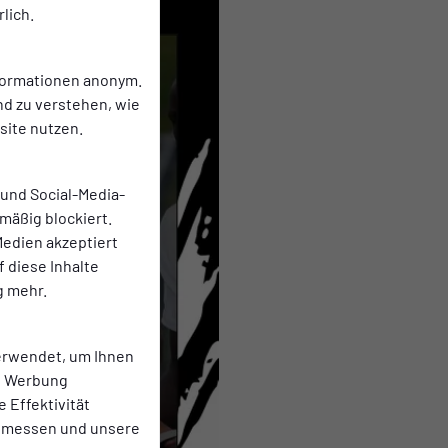
lich.
nformationen anonym.
nd zu verstehen, wie
ite nutzen.
 und Social-Media-
mäßig blockiert.
edien akzeptiert
f diese Inhalte
g mehr.
erwendet, um Ihnen
te Werbung
e Effektivität
 messen und unsere