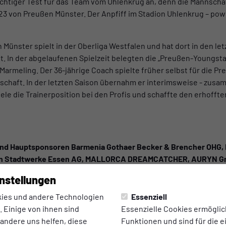
ichtiger Test für das Team vom Uhlenkrug an, denn die Mannsch
 U23 von Preußen Münster. Der Anpfiff im Stadion Uhlenkrug – po
nster spielt in der Oberliga Westfalen und hat dort in den le
ht. In der abgelaufenen Spielzeit belegten die „Preußen-Youngsta
armeling. Der 36-jährige Coach spielte früher selbst für die Preu
chaft. In der letzten Saison übernahm er interimsweise - zusam
ele die Trainerposition bei den Profis und schaffte den erhoffte
 und Hauptsponsoren Barmenia Gothaer Becker & Brencher OHG,
n Stadtwerke Essen AG, MALLORCA DREAMCATCHER, AURYN Gmb
, Allbau GmbH, MTW Brüggemann, CREALIZE GmbH, wellnest Gmb
nstellungen
 DÖBBE Bäckereien, Immobilienverwaltung Golz, ruhrfibre Ess
DÖRMANN, Eugen LEHMKÜHLER GmbH, I do GmbH, Fahrschule SKU
ies und andere Technologien
Essenziell
K. und Interliving Rehmann.
 Einige von ihnen sind
Essenzielle Cookies ermögli
 andere uns helfen, diese
Funktionen und sind für die 