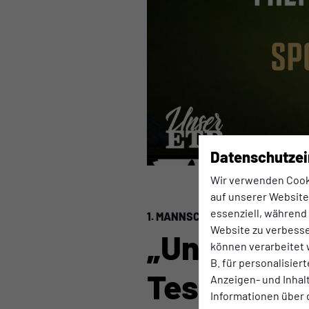
Datenschutzei
Wir verwenden Cook
auf unserer Website.
essenziell, während
1. MANNSCHAFT
Mittwoch, 29.01.2
Website zu verbess
„Unser ETB
können verarbeitet w
B. für personalisier
Testspiel 
Anzeigen- und Inha
Informationen über 