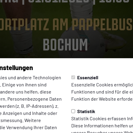
nstellungen
ies und andere Technologien
Essenziell
 Einige von ihnen sind
Essenzielle Cookies ermögli
 andere uns helfen, diese
Funktionen und sind für die 
025 11:34 Uhr
|
Axel Schulten
ern. Personenbezogene Daten
Funktion der Website erforder
“ bestreitet am Freit
erden (z. B. IP-Adressen), z.
Statistik
te Anzeigen und Inhalte oder
in Bochum
Statistik Cookies erfassen I
ltsmessung. Weitere
Diese Informationen helfen u
die Verwendung Ihrer Daten
unsere Besucher unsere Webs