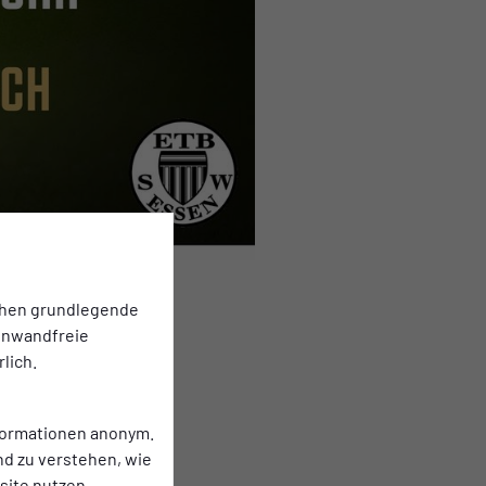
chen grundlegende
einwandfreie
lich.
ag ein
nformationen anonym.
nd zu verstehen, wie
ite nutzen.