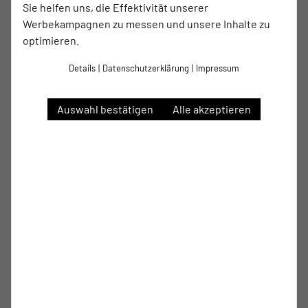
Strafraum zu Eileen Hillmann verlängert die dann die 1:0
Sie helfen uns, die Effektivität unserer
Führung erzielte.
Werbekampagnen zu messen und unsere Inhalte zu
optimieren.
Sechs Minuten später entschied der Schiedsrichter nach
einer Ecke bei der uns der Ball unglücklich an die Hand
Details
|
Datenschutzerklärung
|
Impressum
springt auf Elfmeter. Knallhart in die Ecke geschossen
parierte Ada Hapke aber den Strapstoß und konnte das 1:0
Auswahl bestätigen
Alle akzeptieren
in die Halbzeit bringen.
Die zweite Halbzeit war geprägt von einem schnellen und
kämpferischen Schlagabtausch beider Teams. In der 80.
Minute wurde uns nach einem Rückpass auf die Torhüterin
einen Freistoss zugesprochen, der ganz knapp am Tor
vorbeiging.
Die letzten 10 Minuten haben unsere Mädels
aufopferungsvoll um jeden Ball gekämpft und
Niederwenigern bekam keine weitere Torchance mehr, so
dass das Spiel mit 1:0 ausging.