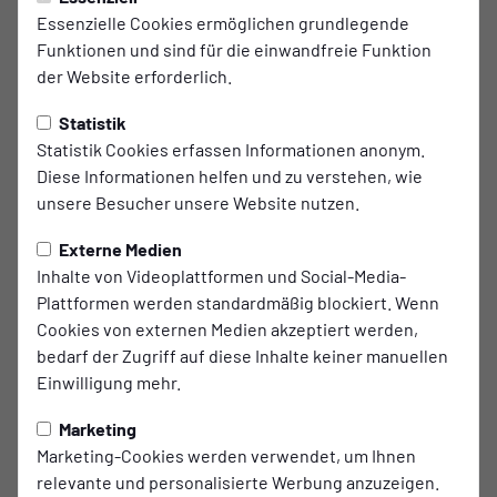
1. ETB Frauen schlagen
Essenzielle Cookies ermöglichen grundlegende
Funktionen und sind für die einwandfreie Funktion
Niederwenigern mit 1:0
der Website erforderlich.
Als frischer Absteiger aus der Landesliga war SF
Statistik
Niederwenigern der erwartet schwere Gegner, Cheftrainer
Statistik Cookies erfassen Informationen anonym.
Max Schäfer hatte die Hattinger Frauen nicht unterschätzt
Diese Informationen helfen und zu verstehen, wie
und war gut auf die extrem schnelle Mannschaft
unsere Besucher unsere Website nutzen.
vorbereitet.
Externe Medien
Bereits in der 1. Minute hatten die schwarz weissen Frauen
Inhalte von Videoplattformen und Social-Media-
ihre erste grosse Chance, konnten diese aber nicht
Plattformen werden standardmäßig blockiert. Wenn
verwerten.
Cookies von externen Medien akzeptiert werden,
bedarf der Zugriff auf diese Inhalte keiner manuellen
Das Tempo des Spiels war von beiden Seiten extrem hoch,
Einwilligung mehr.
kein Team konnte sich aber echte Torchancen
herausspielen.
Marketing
In der 34. Minute flankte Annika Hansen einen Freistoss
Marketing-Cookies werden verwendet, um Ihnen
direkt auf den Kopf von Josy Röder die den Ball im
relevante und personalisierte Werbung anzuzeigen.