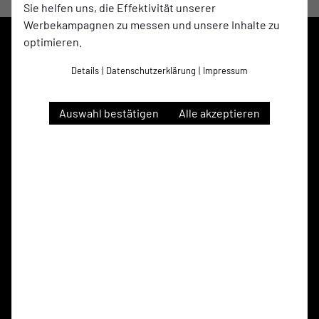
Sie helfen uns, die Effektivität unserer
Werbekampagnen zu messen und unsere Inhalte zu
optimieren.
Details
|
Datenschutzerklärung
|
Impressum
Auswahl bestätigen
Alle akzeptieren
ETB Schwarz-Weiß Essen
auf Social Media folgen
Jetzt unsere App downloaden